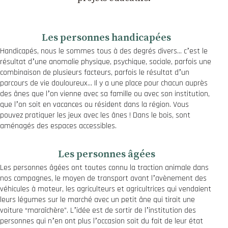
Les personnes handicapées
Handicapés, nous le sommes tous à des degrés divers… cʼest le
résultat dʼune anomalie physique, psychique, sociale, parfois une
combinaison de plusieurs facteurs, parfois le résultat dʼun
parcours de vie douloureux… Il y a une place pour chacun auprès
des ânes que lʼon vienne avec sa famille ou avec son institution,
que lʼon soit en vacances ou résident dans la région. Vous
pouvez pratiquer les jeux avec les ânes ! Dans le bois, sont
aménagés des espaces accessibles.
Les personnes âgées
Les personnes âgées ont toutes connu la traction animale dans
nos campagnes, le moyen de transport avant lʼavènement des
véhicules à moteur, les agriculteurs et agricultrices qui vendaient
leurs légumes sur le marché avec un petit âne qui tirait une
voiture “maraîchère”. Lʼidée est de sortir de lʼinstitution des
personnes qui nʼen ont plus lʼoccasion soit du fait de leur état