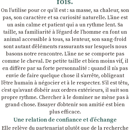
fois.
On lʼutilise pour ce quʼil est : sa masse, sa chaleur, son
pas, son caractère et sa curiosité naturelle. Lʼâne est
un asin calme et patient qui a un rythme lent. Sa
taille, sa familiarité à lʼégard de lʼhomme en font un
animal accessible à tous, sa lenteur, son sang-froid
sont autant dʼéléments rassurants sur lesquels nous
basons notre rencontre. Lʼâne ne se comporte pas
comme le cheval. De petite taille et bien moins vif, il
en diffère par sa forte personnalité : quand il nʼa pas
envie de faire quelque chose il sʼarrête, obligeant
lʼêtre humain à négocier et à le respecter. Sʼil est têtu,
cʼest quʼavant dʼobéir aux ordres extérieurs, il suit son
propre rythme. Chercher à le dominer ne mène pas à
grand-chose. Essayer dʼobtenir son amitié est bien
plus efficace.
Une relation de confiance et dʼéchange
Elle relève du partenariat plutôt que de la recherche