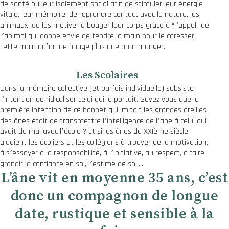
de santé ou leur isolement social afin de stimuler leur énergie
vitale, leur mémoire, de reprendre contact avec la nature, les
animaux, de les motiver à bouger leur corps grâce à “lʼappel” de
lʼanimal qui donne envie de tendre la main pour le caresser,
cette main quʼon ne bouge plus que pour manger.
Les Scolaires
Dans la mémoire collective (et parfois individuelle) subsiste
lʼintention de ridiculiser celui qui le portait. Savez vous que la
première intention de ce bonnet qui imitait les grandes oreilles
des ânes était de transmettre lʼintelligence de lʼâne à celui qui
avait du mal avec lʼécole ? Et si les ânes du XXIème siècle
aidaient les écoliers et les collégiens à trouver de la motivation,
à sʼessayer à la responsabilité, à lʼinitiative, au respect, à faire
grandir la confiance en soi, lʼestime de soi….
Lʼâne vit en moyenne 35 ans, cʼest
donc un compagnon de longue
date, rustique et sensible à la