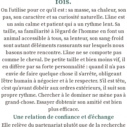
fois.
On lʼutilise pour ce quʼil est : sa masse, sa chaleur, son
pas, son caractère et sa curiosité naturelle. Lʼâne est
un asin calme et patient qui a un rythme lent. Sa
taille, sa familiarité à lʼégard de lʼhomme en font un
animal accessible à tous, sa lenteur, son sang-froid
sont autant dʼéléments rassurants sur lesquels nous
basons notre rencontre. Lʼâne ne se comporte pas
comme le cheval. De petite taille et bien moins vif, il
en diffère par sa forte personnalité : quand il nʼa pas
envie de faire quelque chose il sʼarrête, obligeant
lʼêtre humain à négocier et à le respecter. Sʼil est têtu,
cʼest quʼavant dʼobéir aux ordres extérieurs, il suit son
propre rythme. Chercher à le dominer ne mène pas à
grand-chose. Essayer dʼobtenir son amitié est bien
plus efficace.
Une relation de confiance et dʼéchange
Elle relève du partenariat plutôt que de la recherche