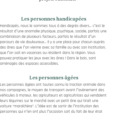
Les personnes handicapées
Handicapés, nous le sommes tous à des degrés divers… cʼest le
résultat dʼune anomalie physique, psychique, sociale, parfois une
combinaison de plusieurs facteurs, parfois le résultat dʼun
parcours de vie douloureux… Il y a une place pour chacun auprès
des ânes que lʼon vienne avec sa famille ou avec son institution,
que lʼon soit en vacances ou résident dans la région. Vous
pouvez pratiquer les jeux avec les ânes ! Dans le bois, sont
aménagés des espaces accessibles.
Les personnes âgées
Les personnes âgées ont toutes connu la traction animale dans
nos campagnes, le moyen de transport avant lʼavènement des
véhicules à moteur, les agriculteurs et agricultrices qui vendaient
leurs légumes sur le marché avec un petit âne qui tirait une
voiture “maraîchère”. Lʼidée est de sortir de lʼinstitution des
personnes qui nʼen ont plus lʼoccasion soit du fait de leur état