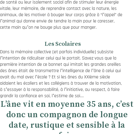
de santé ou leur isolement social afin de stimuler leur énergie
vitale, leur mémoire, de reprendre contact avec la nature, les
animaux, de les motiver à bouger leur corps grâce à “lʼappel” de
lʼanimal qui donne envie de tendre la main pour le caresser,
cette main quʼon ne bouge plus que pour manger.
Les Scolaires
Dans la mémoire collective (et parfois individuelle) subsiste
lʼintention de ridiculiser celui qui le portait. Savez vous que la
première intention de ce bonnet qui imitait les grandes oreilles
des ânes était de transmettre lʼintelligence de lʼâne à celui qui
avait du mal avec lʼécole ? Et si les ânes du XXIème siècle
aidaient les écoliers et les collégiens à trouver de la motivation,
à sʼessayer à la responsabilité, à lʼinitiative, au respect, à faire
grandir la confiance en soi, lʼestime de soi….
Lʼâne vit en moyenne 35 ans, cʼest
donc un compagnon de longue
date, rustique et sensible à la