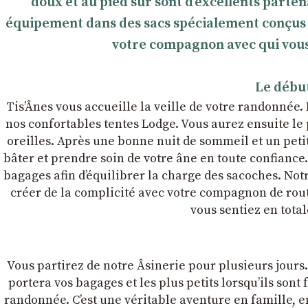
doux et au pied sûr sont d’excellents parte
équipement dans des sacs spécialement conçus à c
votre compagnon avec qui vous
Le début
Tis’Ânes vous accueille la veille de votre randonnée.
nos confortables tentes Lodge. Vous aurez ensuite le
oreilles. Après une bonne nuit de sommeil et un pet
bâter et prendre soin de votre âne en toute confian
bagages afin dʼéquilibrer la charge des sacoches. Notr
créer de la complicité avec votre compagnon de rou
vous sentiez en tota
Vous partirez de notre Âsinerie pour plusieurs jours
portera vos bagages et les plus petits lorsqu’ils sont
randonnée. C’est une véritable aventure en famille, 