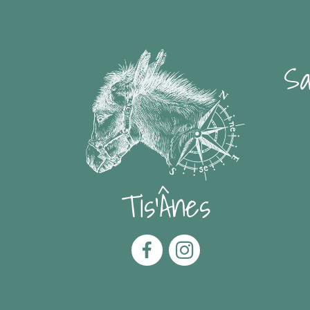
Sa
Tis'Ânes