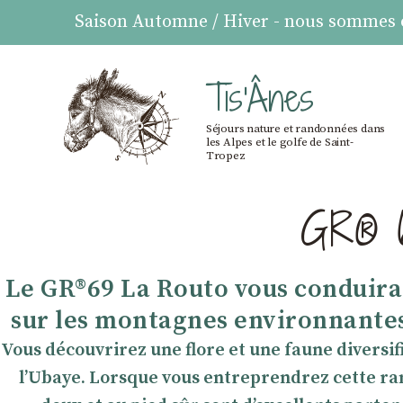
Saison Automne / Hiver - nous sommes ou
Tis'Ânes
Séjours nature et randonnées dans
les Alpes et le golfe de Saint-
Tropez
GR® 6
Le GR®69 La Routo vous conduira 
sur les montagnes environnantes 
Vous découvrirez une flore et une faune diversifié
l’Ubaye. Lorsque vous entreprendrez cette ra