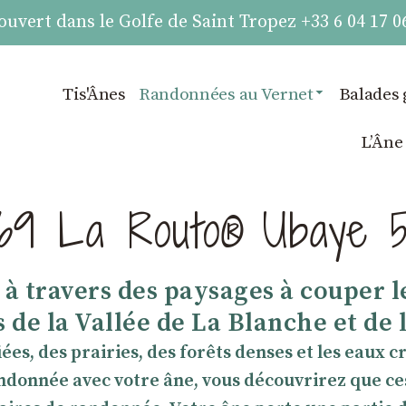
vert dans le Golfe de Saint Tropez +33 6 04 17 0
Tis'Ânes
Randonnées au Vernet
Balades 
LʼÂne
9 La Routo® Ubaye 5
à travers des paysages à couper le
de la Vallée de La Blanche et de 
es, des prairies, des forêts denses et les eaux cr
ndonnée avec votre âne, vous découvrirez que c