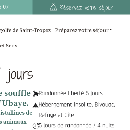
6 07
Réservez votre séjour
golfe de Saint-Tropez
Préparez votre séjour
 et Sens
 jours
 souffle
Randonnée liberté 5 jours
l’Ubaye.
Hébergement insolite, Bivouac,
istallines de
Refuge et Gîte
es animaux
5 jours de randonnée / 4 nuits