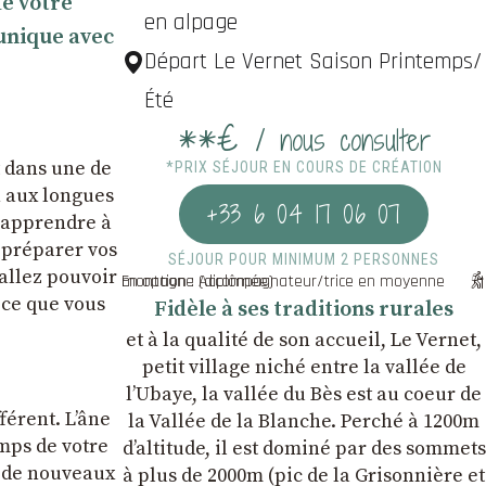
de votre
en alpage
 unique avec
Départ Le Vernet Saison Printemps/
Été
**€
/ nous consulter
t dans une de
*PRIX SÉJOUR EN COURS DE CRÉATION
n aux longues
+33 6 04 17 06 07
s apprendre à
 préparer vos
SÉJOUR POUR MINIMUM 2 PERSONNES
 allez pouvoir
En option : Accompagnateur/trice en moyenne montagne (diplômée)
 ce que vous
Fidèle à ses traditions rurales
et à la qualité de son accueil, Le Vernet,
petit village niché entre la vallée de
l’Ubaye, la vallée du Bès est au coeur de
férent. L’âne
la Vallée de la Blanche. Perché à 1200m
emps de votre
d’altitude, il est dominé par des sommets
z de nouveaux
à plus de 2000m (pic de la Grisonnière et