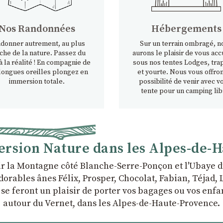
Nos Randonnées
Hébergements
donner autrement, au plus
Sur un terrain ombragé, n
che de la nature. Passez du
aurons le plaisir de vous accu
à la réalité ! En compagnie de
sous nos tentes Lodges, tra
longues oreilles plongez en
et yourte. Nous vous offron
immersion totale.
possibilité de venir avec v
tente pour un camping lib
rsion Nature dans les Alpes-de-
r la Montagne côté Blanche-Serre-Ponçon et l'Ubaye d
rables ânes Félix, Prosper, Chocolat, Fabian, Téjad, Li
i se feront un plaisir de porter vos bagages ou vos en
autour du Vernet, dans les Alpes-de-Haute-Provence.