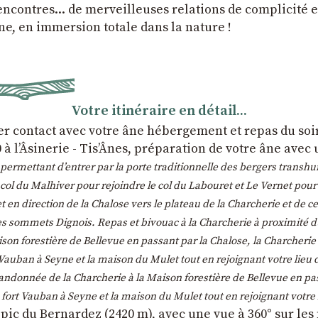
contres... de merveilleuses relations de complicité et
ne, en immersion totale dans la nature !
Votre itinéraire en détail...
r contact avec votre âne hébergement et repas du soir 
 à l’Âsinerie - Tis’Ânes, préparation de votre âne avec
permettant d’entrer par la porte traditionnelle des bergers transh
du Malhiver pour rejoindre le col du Labouret et Le Vernet pour un 
 en direction de la Chalose vers le plateau de la Charcherie et d
les sommets Dignois. Repas et bivouac à la Charcherie à proximité
ison forestière de Bellevue en passant par la Chalose, la Charcheri
 Vauban à Seyne et la maison du Mulet tout en rejoignant votre lieu 
andonnée de la Charcherie à la Maison forestière de Bellevue en pa
 fort Vauban à Seyne et la maison du Mulet tout en rejoignant votre 
pic du Bernardez (2420 m), avec une vue à 360° sur les 