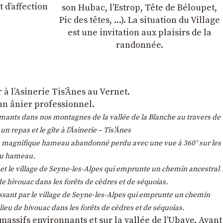
 dʼaffection
son Hubac, l’Estrop, Tête de Béloupet,
Pic des têtes, ...). La situation du Village
est une invitation aux plaisirs de la
randonnée.
à l’Asinerie Tis’Ânes au Vernet.
 un ânier professionnel.
umants dans nos montagnes de la vallée de la Blanche au travers de
repas et le gîte à l’Âsinerie – Tis’Ânes
e ce magnifique hameau abandonné perdu avec une vue à 360° sur les
 du hameau.
e et le village de Seyne-les-Alpes qui emprunte un chemin ancestral
de bivouac dans les forêts de cèdres et de séquoias.
ssant par le village de Seyne-les-Alpes qui emprunte un chemin
lieu de bivouac dans les forêts de cèdres et de séquoias.
massifs environnants et sur la vallée de l’Ubaye. Avant