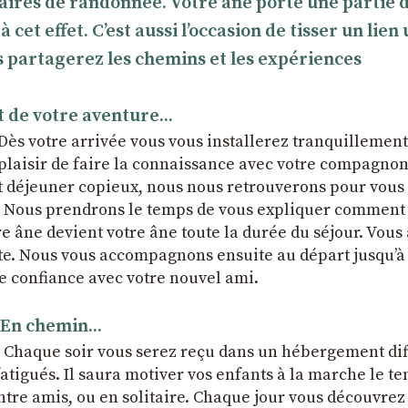
naires de randonnée. Votre âne porte une partie 
et effet. C’est aussi l’occasion de tisser un lien
 partagerez les chemins et les expériences
 de votre aventure...
 Dès votre arrivée vous vous installerez tranquillemen
 plaisir de faire la connaissance avec votre compagno
it déjeuner copieux, nous nous retrouverons pour vou
ce. Nous prendrons le temps de vous expliquer comment
e âne devient votre âne toute la durée du séjour. Vous
te. Nous vous accompagnons ensuite au départ jusqu’à
le confiance avec votre nouvel ami.
En chemin...
. Chaque soir vous serez reçu dans un hébergement dif
 fatigués. Il saura motiver vos enfants à la marche le t
entre amis, ou en solitaire. Chaque jour vous découvre