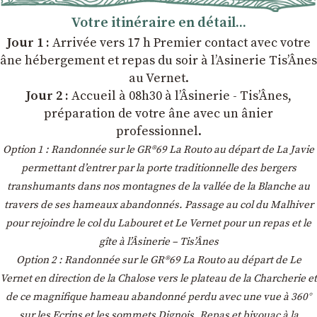
Votre itinéraire en détail...
Jour 1 :
Arrivée vers 17 h Premier contact avec votre
âne hébergement et repas du soir à l’Asinerie Tis’Ânes
au Vernet.
Jour 2 :
Accueil à 08h30 à l’Âsinerie - Tis’Ânes,
préparation de votre âne avec un ânier
professionnel.
Option 1 : Randonnée sur le GR®69 La Routo au départ de La Javie
permettant d’entrer par la porte traditionnelle des bergers
transhumants dans nos montagnes de la vallée de la Blanche au
travers de ses hameaux abandonnés. Passage au col du Malhiver
pour rejoindre le col du Labouret et Le Vernet pour un repas et le
gîte à l’Âsinerie – Tis’Ânes
Option 2 : Randonnée sur le GR®69 La Routo au départ de Le
Vernet en direction de la Chalose vers le plateau de la Charcherie et
de ce magnifique hameau abandonné perdu avec une vue à 360°
sur les Ecrins et les sommets Dignois. Repas et bivouac à la