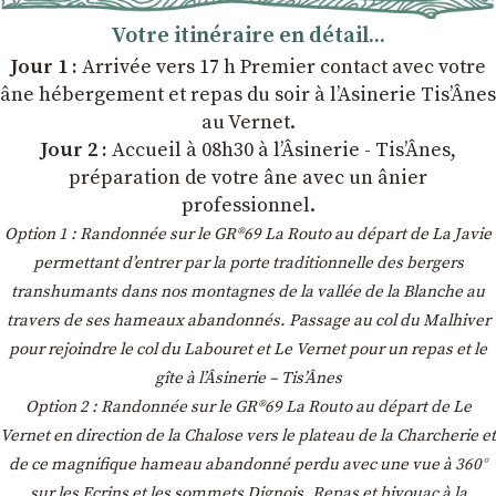
Votre itinéraire en détail...
Jour 1 :
Arrivée vers 17 h Premier contact avec votre
âne hébergement et repas du soir à l’Asinerie Tis’Ânes
au Vernet.
Jour 2 :
Accueil à 08h30 à l’Âsinerie - Tis’Ânes,
préparation de votre âne avec un ânier
professionnel.
Option 1 : Randonnée sur le GR®69 La Routo au départ de La Javie
permettant d’entrer par la porte traditionnelle des bergers
transhumants dans nos montagnes de la vallée de la Blanche au
travers de ses hameaux abandonnés. Passage au col du Malhiver
pour rejoindre le col du Labouret et Le Vernet pour un repas et le
gîte à l’Âsinerie – Tis’Ânes
Option 2 : Randonnée sur le GR®69 La Routo au départ de Le
Vernet en direction de la Chalose vers le plateau de la Charcherie et
de ce magnifique hameau abandonné perdu avec une vue à 360°
sur les Ecrins et les sommets Dignois. Repas et bivouac à la