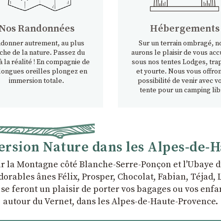
Nos Randonnées
Hébergements
donner autrement, au plus
Sur un terrain ombragé, n
che de la nature. Passez du
aurons le plaisir de vous accu
à la réalité ! En compagnie de
sous nos tentes Lodges, tra
longues oreilles plongez en
et yourte. Nous vous offron
immersion totale.
possibilité de venir avec v
tente pour un camping lib
rsion Nature dans les Alpes-de-
r la Montagne côté Blanche-Serre-Ponçon et l'Ubaye d
rables ânes Félix, Prosper, Chocolat, Fabian, Téjad, Li
i se feront un plaisir de porter vos bagages ou vos en
autour du Vernet, dans les Alpes-de-Haute-Provence.