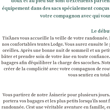
doux et au pied sûr sont d’excellents parte
équipement dans des sacs spécialement conçus à c
votre compagnon avec qui vous
Le début
Tis’Ânes vous accueille la veille de votre randonnée.
nos confortables tentes Lodge. Vous aurez ensuite le
oreilles. Après une bonne nuit de sommeil et un pet
bâter et prendre soin de votre âne en toute confian
bagages afin dʼéquilibrer la charge des sacoches. Notr
créer de la complicité avec votre compagnon de rou
vous sentiez en tota
Vous partirez de notre Âsinerie pour plusieurs jours
portera vos bagages et les plus petits lorsqu’ils sont
randonnée. C’est une véritable aventure en famille, 