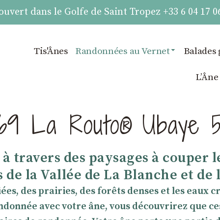
vert dans le Golfe de Saint Tropez +33 6 04 17 0
Tis'Ânes
Randonnées au Vernet
Balades 
LʼÂne
9 La Routo® Ubaye 5
à travers des paysages à couper le
de la Vallée de La Blanche et de 
es, des prairies, des forêts denses et les eaux cr
ndonnée avec votre âne, vous découvrirez que c