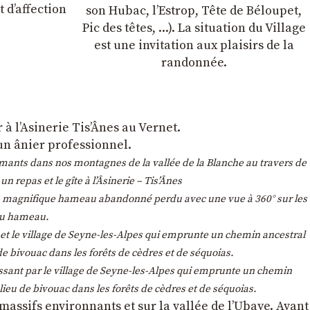
 dʼaffection
son Hubac, l’Estrop, Tête de Béloupet,
Pic des têtes, ...). La situation du Village
est une invitation aux plaisirs de la
randonnée.
à l’Asinerie Tis’Ânes au Vernet.
 un ânier professionnel.
umants dans nos montagnes de la vallée de la Blanche au travers de
repas et le gîte à l’Âsinerie – Tis’Ânes
e ce magnifique hameau abandonné perdu avec une vue à 360° sur les
 du hameau.
e et le village de Seyne-les-Alpes qui emprunte un chemin ancestral
de bivouac dans les forêts de cèdres et de séquoias.
ssant par le village de Seyne-les-Alpes qui emprunte un chemin
lieu de bivouac dans les forêts de cèdres et de séquoias.
massifs environnants et sur la vallée de l’Ubaye. Avant