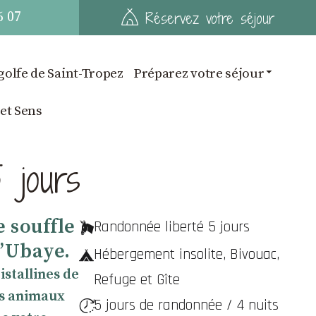
6 07
Réservez votre séjour
golfe de Saint-Tropez
Préparez votre séjour
 et Sens
 jours
 souffle
Randonnée liberté 5 jours
l’Ubaye.
Hébergement insolite, Bivouac,
istallines de
Refuge et Gîte
es animaux
5 jours de randonnée / 4 nuits