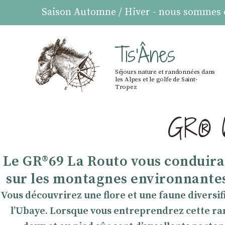
Saison Automne / Hiver - nous sommes ou
Tis'Ânes
Séjours nature et randonnées dans
les Alpes et le golfe de Saint-
Tropez
GR® 6
Le GR®69 La Routo vous conduira 
sur les montagnes environnantes 
Vous découvrirez une flore et une faune diversifié
l’Ubaye. Lorsque vous entreprendrez cette ra