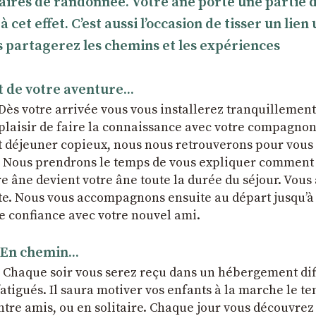
naires de randonnée. Votre âne porte une partie 
et effet. C’est aussi l’occasion de tisser un lien
 partagerez les chemins et les expériences
 de votre aventure...
 Dès votre arrivée vous vous installerez tranquillemen
 plaisir de faire la connaissance avec votre compagno
it déjeuner copieux, nous nous retrouverons pour vou
ce. Nous prendrons le temps de vous expliquer comment
e âne devient votre âne toute la durée du séjour. Vous
te. Nous vous accompagnons ensuite au départ jusqu’à
le confiance avec votre nouvel ami.
En chemin...
. Chaque soir vous serez reçu dans un hébergement dif
 fatigués. Il saura motiver vos enfants à la marche le t
entre amis, ou en solitaire. Chaque jour vous découvre