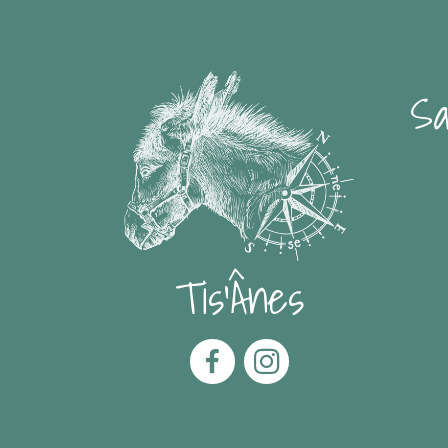
Sa
Tis'Ânes