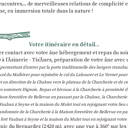
contres... de merveilleuses relations de complicité et
ne, en immersion totale dans la nature !
Votre itinéraire en détail...
r contact avec votre âne hébergement et repas du soir 
 à l’Âsinerie - Tis’Ânes, préparation de votre âne avec
permettant d’entrer par la porte traditionnelle des bergers transh
du Malhiver pour rejoindre le col du Labouret et Le Vernet pour un 
 en direction de la Chalose vers le plateau de la Charcherie et d
les sommets Dignois. Repas et bivouac à la Charcherie à proximité
ison forestière de Bellevue en passant par la Chalose, la Charcheri
 Vauban à Seyne et la maison du Mulet tout en rejoignant votre lieu 
andonnée de la Charcherie à la Maison forestière de Bellevue en pa
 fort Vauban à Seyne et la maison du Mulet tout en rejoignant votre 
pic du Bernardez (2420 m), avec une vue à 360° sur les 