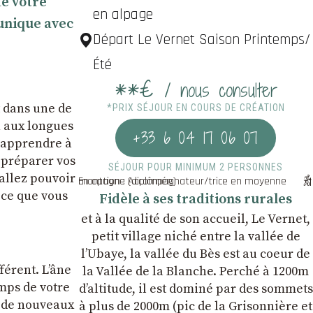
de votre
en alpage
 unique avec
Départ Le Vernet Saison Printemps/
Été
**€
/ nous consulter
t dans une de
*PRIX SÉJOUR EN COURS DE CRÉATION
n aux longues
+33 6 04 17 06 07
s apprendre à
 préparer vos
SÉJOUR POUR MINIMUM 2 PERSONNES
 allez pouvoir
En option : Accompagnateur/trice en moyenne montagne (diplômée)
 ce que vous
Fidèle à ses traditions rurales
et à la qualité de son accueil, Le Vernet,
petit village niché entre la vallée de
l’Ubaye, la vallée du Bès est au coeur de
férent. L’âne
la Vallée de la Blanche. Perché à 1200m
emps de votre
d’altitude, il est dominé par des sommets
z de nouveaux
à plus de 2000m (pic de la Grisonnière et