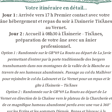
Votre itinéraire en détail...
Jour 1 :
Arrivée vers 17 h Premier contact avec votre
âne hébergement et repas du soir à l’Asinerie Tis’Ânes
au Vernet.
Jour 2 :
Accueil à 08h30 à l’Âsinerie - Tis’Ânes,
préparation de votre âne avec un ânier
professionnel.
Option 1 : Randonnée sur le GR®69 La Routo au départ de La Javie
permettant d’entrer par la porte traditionnelle des bergers
transhumants dans nos montagnes de la vallée de la Blanche au
travers de ses hameaux abandonnés. Passage au col du Malhiver
pour rejoindre le col du Labouret et Le Vernet pour un repas et le
gîte à l’Âsinerie – Tis’Ânes
Option 2 : Randonnée sur le GR®69 La Routo au départ de Le
Vernet en direction de la Chalose vers le plateau de la Charcherie et
de ce magnifique hameau abandonné perdu avec une vue à 360°
sur les Ecrins et les sommets Dignois. Repas et bivouac à la