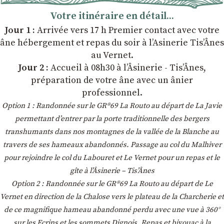
Votre itinéraire en détail...
Jour 1 :
Arrivée vers 17 h Premier contact avec votre
âne hébergement et repas du soir à l’Asinerie Tis’Ânes
au Vernet.
Jour 2 :
Accueil à 08h30 à l’Âsinerie - Tis’Ânes,
préparation de votre âne avec un ânier
professionnel.
Option 1 : Randonnée sur le GR®69 La Routo au départ de La Javie
permettant d’entrer par la porte traditionnelle des bergers
transhumants dans nos montagnes de la vallée de la Blanche au
travers de ses hameaux abandonnés. Passage au col du Malhiver
pour rejoindre le col du Labouret et Le Vernet pour un repas et le
gîte à l’Âsinerie – Tis’Ânes
Option 2 : Randonnée sur le GR®69 La Routo au départ de Le
Vernet en direction de la Chalose vers le plateau de la Charcherie et
de ce magnifique hameau abandonné perdu avec une vue à 360°
sur les Ecrins et les sommets Dignois. Repas et bivouac à la