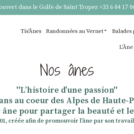
vert dans le Golfe de Saint Tropez +33 6 04 17 0
Tis'Ânes
Randonnées au Vernet
Balades 
LʼÂne
Nos ânes
''Lʼhistoire dʼune passion''
 ans au coeur des Alpes de Haute-
 âne pour partager la beauté et les
901, créée afin de promouvoir lʼâne par son travail 