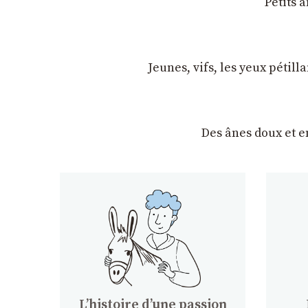
Petits 
Jeunes, vifs, les yeux pétil
Des ânes doux et 
Lʼhistoire dʼune passion