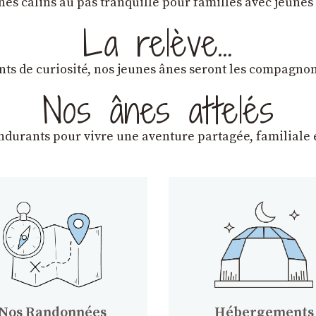
ânes câlins au pas tranquille pour familles avec jeunes
La relève…
lants de curiosité, nos jeunes ânes seront les compagn
Nos ânes attelés
endurants
pour vivre une aventure partagée, familiale e
Nos Randonnées
Hébergements