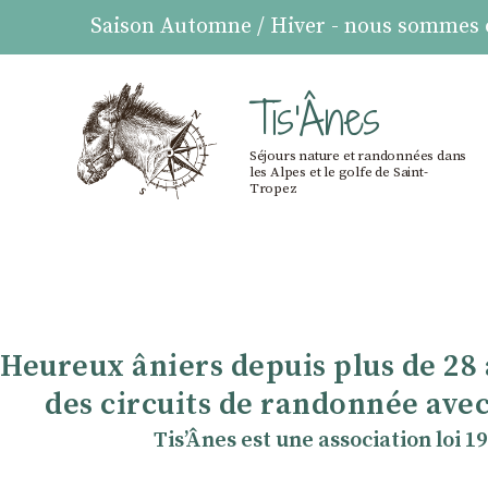
Saison Automne / Hiver - nous sommes ou
Tis'Ânes
Séjours nature et randonnées dans
les Alpes et le golfe de Saint-
Tropez
Heureux âniers depuis plus de 28
des circuits de randonnée avec
TisʼÂnes est une association loi 1