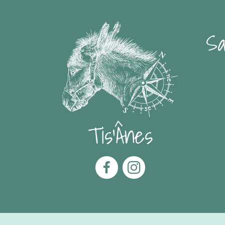
Sa
Tis'Ânes