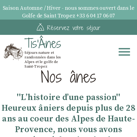
Saison Automne / Hiver - nous sommes ouvert dans le
Golfe de Saint Tropez +33 6 04 17 06 07
Réservez votre séjour
Tis'Ânes
Séjours nature et
randonnées dans les
Alpes et le golfe de
Saint-Tropez
Nos ânes
''Lʼhistoire dʼune passion''
Heureux âniers depuis plus de 28
ans au coeur des Alpes de Haute-
Provence, nous vous avons