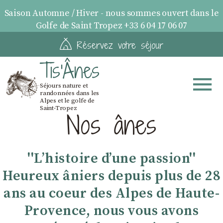
Saison Automne / Hiver - nous sommes ouvert dans le
Golfe de Saint Tropez +33 6 04 17 06 07
Réservez votre séjour
Tis'Ânes
Séjours nature et
randonnées dans les
Alpes et le golfe de
Saint-Tropez
Nos ânes
''Lʼhistoire dʼune passion''
Heureux âniers depuis plus de 28
ans au coeur des Alpes de Haute-
Provence, nous vous avons