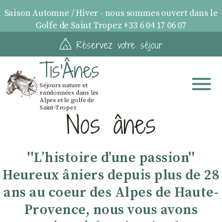
Saison Automne / Hiver - nous sommes ouvert dans le
Golfe de Saint Tropez +33 6 04 17 06 07
Réservez votre séjour
Tis'Ânes
Séjours nature et
randonnées dans les
Alpes et le golfe de
Saint-Tropez
Nos ânes
''Lʼhistoire dʼune passion''
Heureux âniers depuis plus de 28
ans au coeur des Alpes de Haute-
Provence, nous vous avons