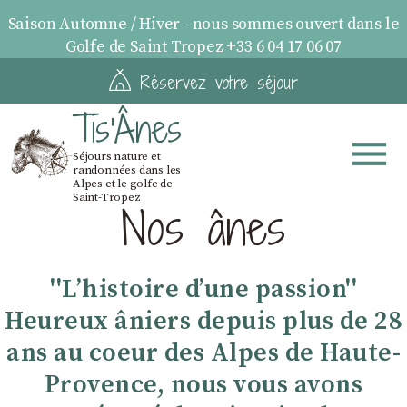
Saison Automne / Hiver - nous sommes ouvert dans le
Golfe de Saint Tropez +33 6 04 17 06 07
Réservez votre séjour
Tis'Ânes
Séjours nature et
randonnées dans les
Alpes et le golfe de
Saint-Tropez
Nos ânes
''Lʼhistoire dʼune passion''
Heureux âniers depuis plus de 28
ans au coeur des Alpes de Haute-
Provence, nous vous avons