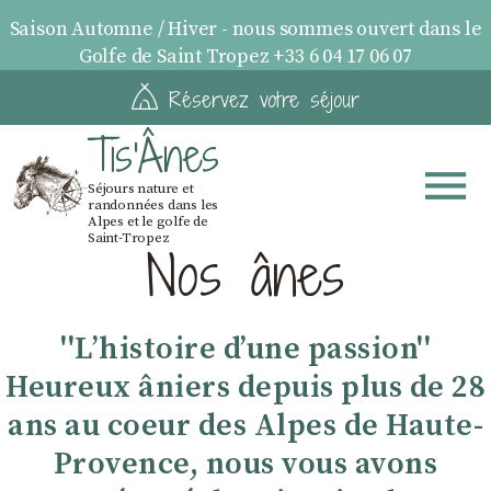
Saison Automne / Hiver - nous sommes ouvert dans le
Golfe de Saint Tropez +33 6 04 17 06 07
Réservez votre séjour
Tis'Ânes
Séjours nature et
randonnées dans les
Alpes et le golfe de
Saint-Tropez
Nos ânes
''Lʼhistoire dʼune passion''
Heureux âniers depuis plus de 28
ans au coeur des Alpes de Haute-
Provence, nous vous avons