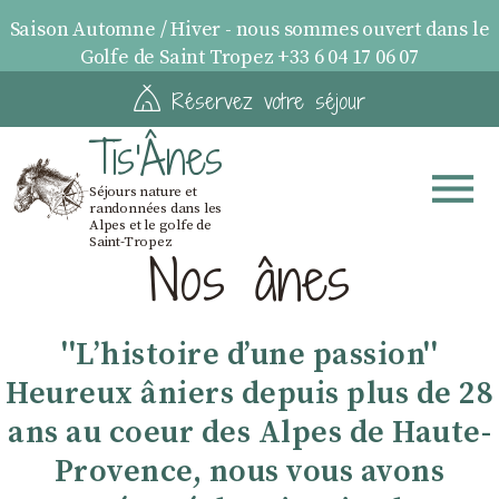
Saison Automne / Hiver - nous sommes ouvert dans le
Golfe de Saint Tropez +33 6 04 17 06 07
Réservez votre séjour
Tis'Ânes
Séjours nature et
randonnées dans les
Alpes et le golfe de
Saint-Tropez
Nos ânes
''Lʼhistoire dʼune passion''
Heureux âniers depuis plus de 28
ans au coeur des Alpes de Haute-
Provence, nous vous avons