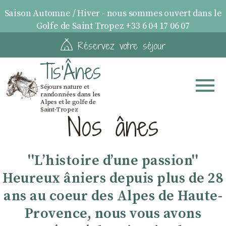
Saison Automne / Hiver - nous sommes ouvert dans le
Golfe de Saint Tropez +33 6 04 17 06 07
Réservez votre séjour
Tis'Ânes
Séjours nature et
randonnées dans les
Alpes et le golfe de
Saint-Tropez
Nos ânes
''Lʼhistoire dʼune passion''
Heureux âniers depuis plus de 28
ans au coeur des Alpes de Haute-
Provence, nous vous avons