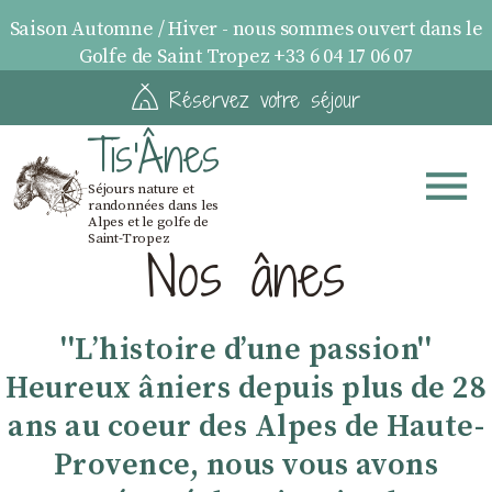
Saison Automne / Hiver - nous sommes ouvert dans le
Golfe de Saint Tropez +33 6 04 17 06 07
Réservez votre séjour
Tis'Ânes
Séjours nature et
randonnées dans les
Alpes et le golfe de
Saint-Tropez
Nos ânes
''Lʼhistoire dʼune passion''
Heureux âniers depuis plus de 28
ans au coeur des Alpes de Haute-
Provence, nous vous avons