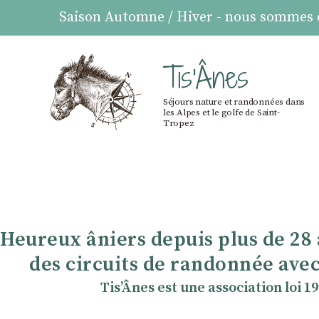
Saison Automne / Hiver - nous sommes ou
Tis'Ânes
Séjours nature et randonnées dans
les Alpes et le golfe de Saint-
Tropez
Heureux âniers depuis plus de 28
des circuits de randonnée avec
TisʼÂnes est une association loi 1