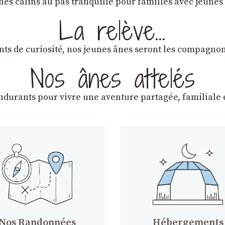
ânes câlins au pas tranquille pour familles avec jeunes
La relève…
lants de curiosité, nos jeunes ânes seront les compagn
Nos ânes attelés
endurants
pour vivre une aventure partagée, familiale e
Nos Randonnées
Hébergements