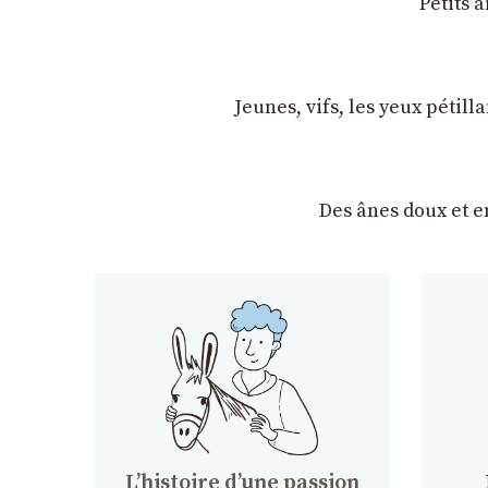
Petits 
Jeunes, vifs, les yeux pétil
Des ânes doux et 
Lʼhistoire dʼune passion