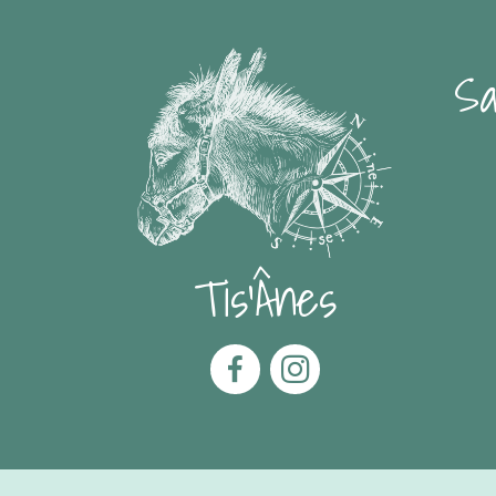
Sa
Tis'Ânes