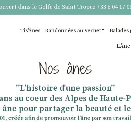
vert dans le Golfe de Saint Tropez +33 6 04 17 0
Tis'Ânes
Randonnées au Vernet
Balades 
LʼÂne
Nos ânes
''Lʼhistoire dʼune passion''
 ans au coeur des Alpes de Haute-
 âne pour partager la beauté et les
901, créée afin de promouvoir lʼâne par son travail 