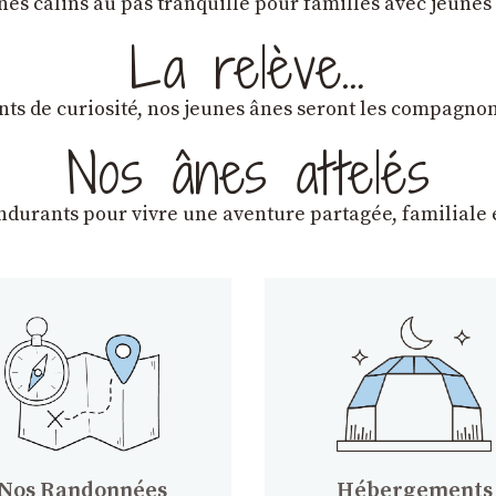
ânes câlins au pas tranquille pour familles avec jeunes
La relève…
lants de curiosité, nos jeunes ânes seront les compagn
Nos ânes attelés
endurants
pour vivre une aventure partagée, familiale e
Nos Randonnées
Hébergements