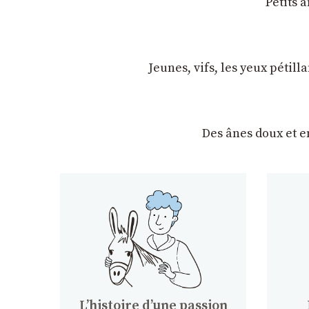
Petits 
Jeunes, vifs, les yeux pétil
Des ânes doux et 
Lʼhistoire dʼune passion