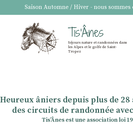
Saison Automne / Hiver - nous sommes ou
Tis'Ânes
Séjours nature et randonnées dans
les Alpes et le golfe de Saint-
Tropez
Heureux âniers depuis plus de 28
des circuits de randonnée avec
TisʼÂnes est une association loi 1