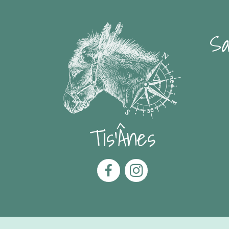
Sa
Tis'Ânes