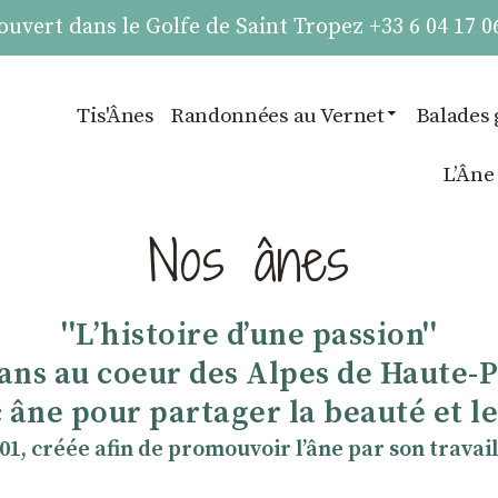
vert dans le Golfe de Saint Tropez +33 6 04 17 0
Tis'Ânes
Randonnées au Vernet
Balades 
LʼÂne
Nos ânes
''Lʼhistoire dʼune passion''
 ans au coeur des Alpes de Haute-
 âne pour partager la beauté et les
901, créée afin de promouvoir lʼâne par son travail 