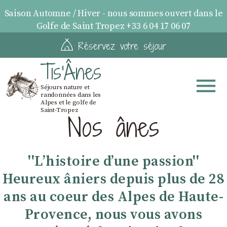
Saison Automne / Hiver - nous sommes ouvert dans le
Golfe de Saint Tropez +33 6 04 17 06 07
Réservez votre séjour
Tis'Ânes
Séjours nature et
randonnées dans les
Alpes et le golfe de
Saint-Tropez
Nos ânes
''Lʼhistoire dʼune passion''
Heureux âniers depuis plus de 28
ans au coeur des Alpes de Haute-
Provence, nous vous avons