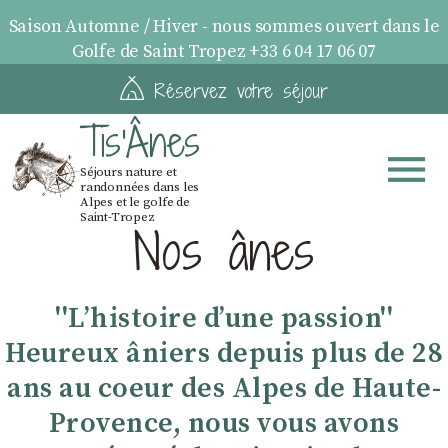
Saison Automne / Hiver - nous sommes ouvert dans le
Golfe de Saint Tropez +33 6 04 17 06 07
Réservez votre séjour
Tis'Ânes
Séjours nature et
randonnées dans les
Alpes et le golfe de
Saint-Tropez
Nos ânes
''Lʼhistoire dʼune passion''
Heureux âniers depuis plus de 28
ans au coeur des Alpes de Haute-
Provence, nous vous avons