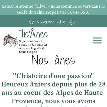
Saison Automne / Hiver - nous sommes ouvert dans le
Golfe de Saint Tropez +33 6 04 17 06 07
Réservez votre séjour
Tis'Ânes
Séjours nature et
randonnées dans les
Alpes et le golfe de
Saint-Tropez
Nos ânes
''Lʼhistoire dʼune passion''
Heureux âniers depuis plus de 28
ans au coeur des Alpes de Haute-
Provence, nous vous avons