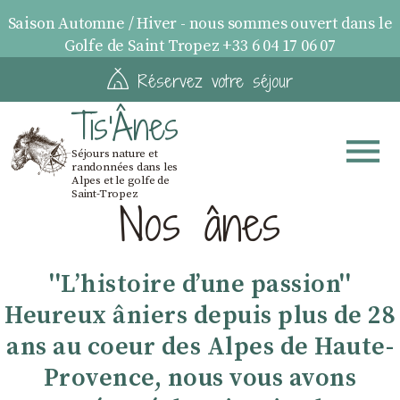
Saison Automne / Hiver - nous sommes ouvert dans le
Golfe de Saint Tropez +33 6 04 17 06 07
Réservez votre séjour
Tis'Ânes
Séjours nature et
randonnées dans les
Alpes et le golfe de
Saint-Tropez
Nos ânes
''Lʼhistoire dʼune passion''
Heureux âniers depuis plus de 28
ans au coeur des Alpes de Haute-
Provence, nous vous avons