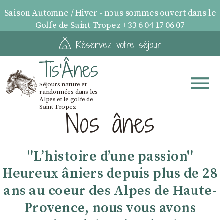
Saison Automne / Hiver - nous sommes ouvert dans le
Golfe de Saint Tropez +33 6 04 17 06 07
Réservez votre séjour
Tis'Ânes
Séjours nature et
randonnées dans les
Alpes et le golfe de
Saint-Tropez
Nos ânes
''Lʼhistoire dʼune passion''
Heureux âniers depuis plus de 28
ans au coeur des Alpes de Haute-
Provence, nous vous avons