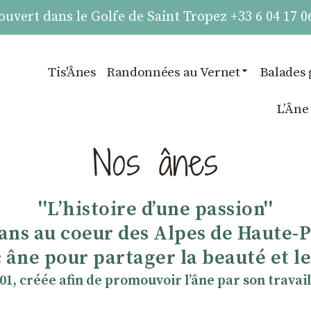
vert dans le Golfe de Saint Tropez +33 6 04 17 0
Tis'Ânes
Randonnées au Vernet
Balades 
LʼÂne
Nos ânes
''Lʼhistoire dʼune passion''
 ans au coeur des Alpes de Haute-
 âne pour partager la beauté et les
901, créée afin de promouvoir lʼâne par son travail 