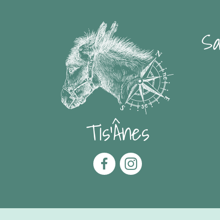
Sa
Tis'Ânes