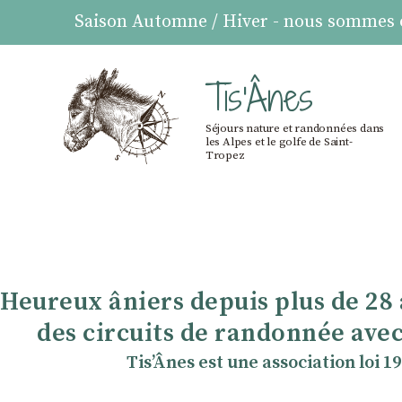
Saison Automne / Hiver - nous sommes ou
Tis'Ânes
Séjours nature et randonnées dans
les Alpes et le golfe de Saint-
Tropez
Heureux âniers depuis plus de 28
des circuits de randonnée avec
TisʼÂnes est une association loi 1