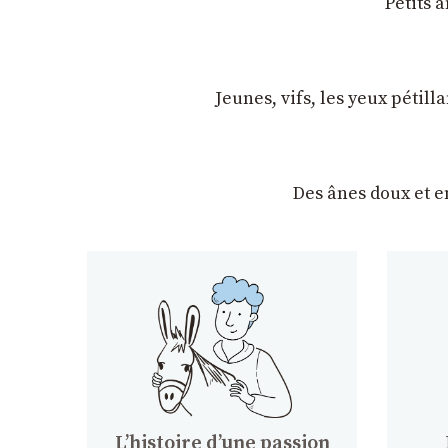
Petits 
Jeunes, vifs, les yeux pétil
Des ânes doux et 
Lʼhistoire dʼune passion