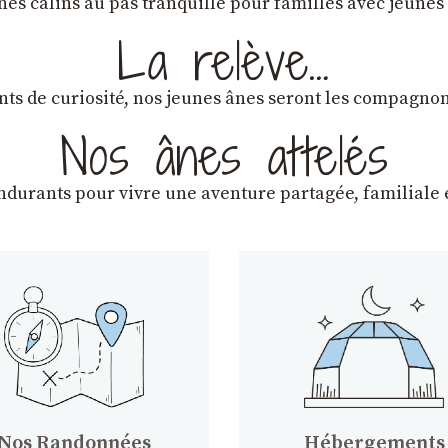
ânes câlins au pas tranquille pour familles avec jeunes
La relève…
lants de curiosité, nos jeunes ânes seront les compagn
Nos ânes attelés
endurants
pour vivre une aventure partagée, familiale e
Nos Randonnées
Hébergements