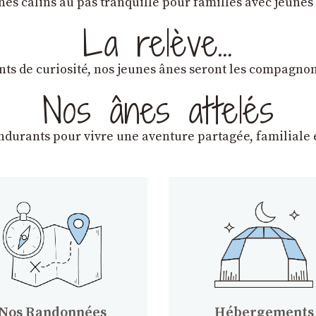
ânes câlins au pas tranquille pour familles avec jeunes
La relève…
lants de curiosité, nos jeunes ânes seront les compagn
Nos ânes attelés
endurants
pour vivre une aventure partagée, familiale e
Nos Randonnées
Hébergements