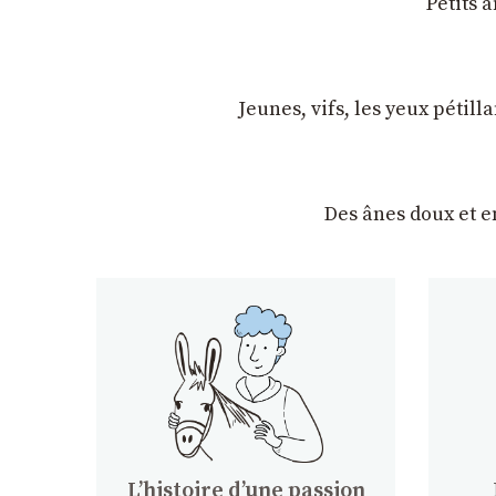
Petits 
Jeunes, vifs, les yeux pétil
Des ânes doux et 
Lʼhistoire dʼune passion