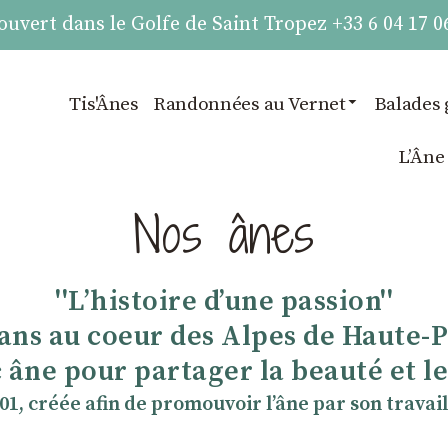
vert dans le Golfe de Saint Tropez +33 6 04 17 0
Tis'Ânes
Randonnées au Vernet
Balades 
LʼÂne
Nos ânes
''Lʼhistoire dʼune passion''
 ans au coeur des Alpes de Haute-
 âne pour partager la beauté et les
901, créée afin de promouvoir lʼâne par son travail 