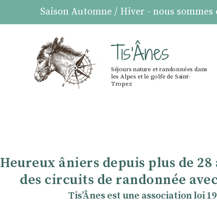
Saison Automne / Hiver - nous sommes ou
Tis'Ânes
Séjours nature et randonnées dans
les Alpes et le golfe de Saint-
Tropez
Heureux âniers depuis plus de 28
des circuits de randonnée avec
TisʼÂnes est une association loi 1