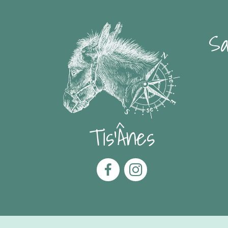
Sa
Tis'Ânes