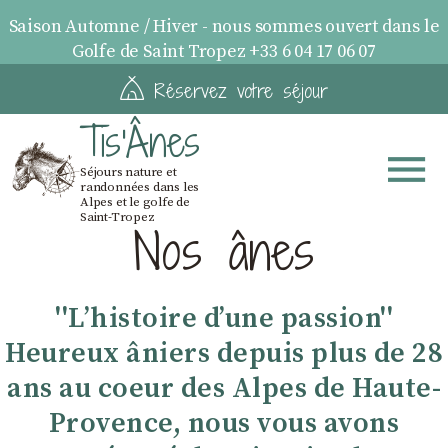
Saison Automne / Hiver - nous sommes ouvert dans le
Golfe de Saint Tropez +33 6 04 17 06 07
Réservez votre séjour
Tis'Ânes
Séjours nature et
randonnées dans les
Alpes et le golfe de
Saint-Tropez
Nos ânes
''Lʼhistoire dʼune passion''
Heureux âniers depuis plus de 28
ans au coeur des Alpes de Haute-
Provence, nous vous avons