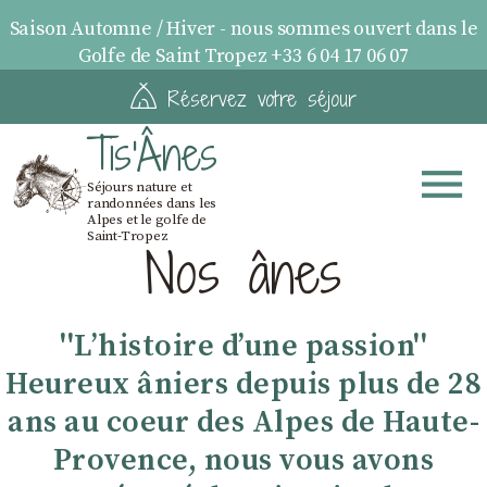
Saison Automne / Hiver - nous sommes ouvert dans le
Golfe de Saint Tropez +33 6 04 17 06 07
Réservez votre séjour
Tis'Ânes
Séjours nature et
randonnées dans les
Alpes et le golfe de
Saint-Tropez
Nos ânes
''Lʼhistoire dʼune passion''
Heureux âniers depuis plus de 28
ans au coeur des Alpes de Haute-
Provence, nous vous avons