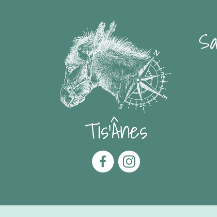
Sa
Tis'Ânes