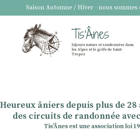
Saison Automne / Hiver - nous sommes ou
Tis'Ânes
Séjours nature et randonnées dans
les Alpes et le golfe de Saint-
Tropez
Heureux âniers depuis plus de 28
des circuits de randonnée avec
TisʼÂnes est une association loi 1