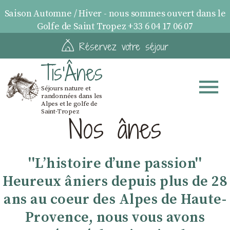
Saison Automne / Hiver - nous sommes ouvert dans le
Golfe de Saint Tropez +33 6 04 17 06 07
Réservez votre séjour
Tis'Ânes
Séjours nature et
randonnées dans les
Alpes et le golfe de
Saint-Tropez
Nos ânes
''Lʼhistoire dʼune passion''
Heureux âniers depuis plus de 28
ans au coeur des Alpes de Haute-
Provence, nous vous avons