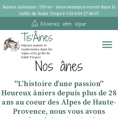
Saison Automne / Hiver - nous sommes ouvert dans le
Golfe de Saint Tropez +33 6 04 17 06 07
Réservez votre séjour
Tis'Ânes
Séjours nature et
randonnées dans les
Alpes et le golfe de
Saint-Tropez
Nos ânes
''Lʼhistoire dʼune passion''
Heureux âniers depuis plus de 28
ans au coeur des Alpes de Haute-
Provence, nous vous avons