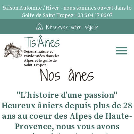
Saison Automne / Hiver - nous sommes ouvert dans le
Golfe de Saint Tropez +33 6 04 17 06 07
Réservez votre séjour
Tis'Ânes
Séjours nature et
randonnées dans les
Alpes et le golfe de
Saint-Tropez
Nos ânes
''Lʼhistoire dʼune passion''
Heureux âniers depuis plus de 28
ans au coeur des Alpes de Haute-
Provence, nous vous avons