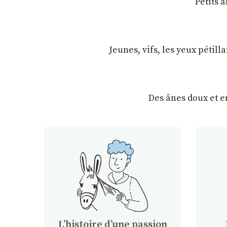
Petits 
Jeunes, vifs, les yeux pétil
Des ânes doux et 
Lʼhistoire dʼune passion