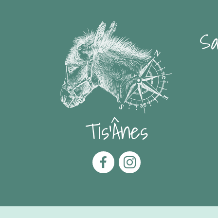
Sa
Tis'Ânes