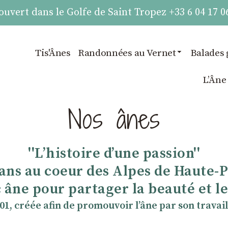
vert dans le Golfe de Saint Tropez +33 6 04 17 0
Tis'Ânes
Randonnées au Vernet
Balades 
LʼÂne
Nos ânes
''Lʼhistoire dʼune passion''
 ans au coeur des Alpes de Haute-
 âne pour partager la beauté et les
901, créée afin de promouvoir lʼâne par son travail 