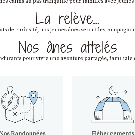
ânes câlins au pas tranquille pour familles avec jeunes
La relève…
lants de curiosité, nos jeunes ânes seront les compagn
Nos ânes attelés
endurants
pour vivre une aventure partagée, familiale e
Nos Randonnées
Hébergements