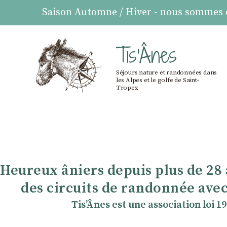
Saison Automne / Hiver - nous sommes ou
Tis'Ânes
Séjours nature et randonnées dans
les Alpes et le golfe de Saint-
Tropez
Heureux âniers depuis plus de 28
des circuits de randonnée avec
TisʼÂnes est une association loi 1