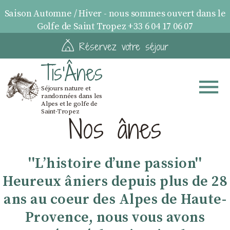
Saison Automne / Hiver - nous sommes ouvert dans le
Golfe de Saint Tropez +33 6 04 17 06 07
Réservez votre séjour
Tis'Ânes
Séjours nature et
randonnées dans les
Alpes et le golfe de
Saint-Tropez
Nos ânes
''Lʼhistoire dʼune passion''
Heureux âniers depuis plus de 28
ans au coeur des Alpes de Haute-
Provence, nous vous avons