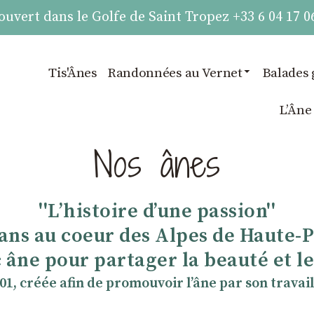
vert dans le Golfe de Saint Tropez +33 6 04 17 0
Tis'Ânes
Randonnées au Vernet
Balades 
LʼÂne
Nos ânes
''Lʼhistoire dʼune passion''
 ans au coeur des Alpes de Haute-
 âne pour partager la beauté et les
901, créée afin de promouvoir lʼâne par son travail 