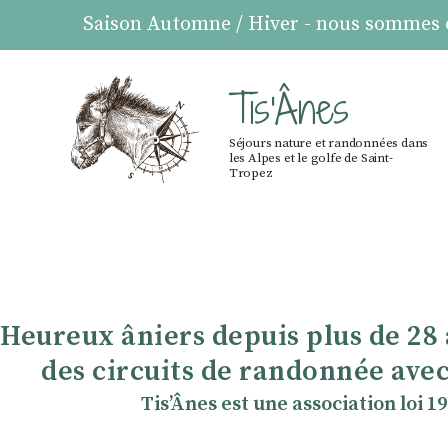
Saison Automne / Hiver - nous sommes ou
Tis'Ânes
Séjours nature et randonnées dans
les Alpes et le golfe de Saint-
Tropez
Heureux âniers depuis plus de 28
des circuits de randonnée avec
TisʼÂnes est une association loi 1