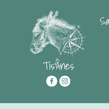
Sa
Tis'Ânes