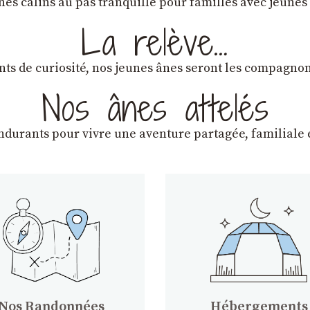
ânes câlins au pas tranquille pour familles avec jeunes
La relève…
lants de curiosité, nos jeunes ânes seront les compagn
Nos ânes attelés
endurants
pour vivre une aventure partagée, familiale e
Nos Randonnées
Hébergements