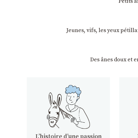
Petits 
Jeunes, vifs, les yeux pétil
Des ânes doux et 
Lʼhistoire dʼune passion