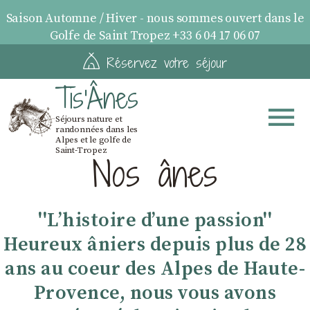
Saison Automne / Hiver - nous sommes ouvert dans le
Golfe de Saint Tropez +33 6 04 17 06 07
Réservez votre séjour
Tis'Ânes
Séjours nature et
randonnées dans les
Alpes et le golfe de
Saint-Tropez
Nos ânes
''Lʼhistoire dʼune passion''
Heureux âniers depuis plus de 28
ans au coeur des Alpes de Haute-
Provence, nous vous avons