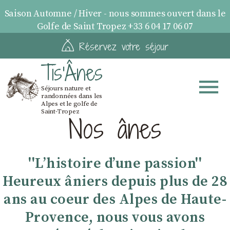
Saison Automne / Hiver - nous sommes ouvert dans le
Golfe de Saint Tropez +33 6 04 17 06 07
Réservez votre séjour
Tis'Ânes
Séjours nature et
randonnées dans les
Alpes et le golfe de
Saint-Tropez
Nos ânes
''Lʼhistoire dʼune passion''
Heureux âniers depuis plus de 28
ans au coeur des Alpes de Haute-
Provence, nous vous avons