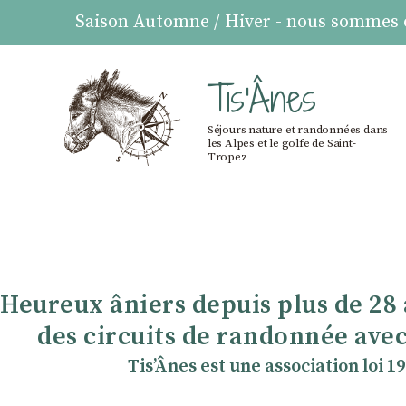
Saison Automne / Hiver - nous sommes ou
Tis'Ânes
Séjours nature et randonnées dans
les Alpes et le golfe de Saint-
Tropez
Heureux âniers depuis plus de 28
des circuits de randonnée avec
TisʼÂnes est une association loi 1