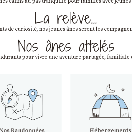
ânes câlins au pas tranquille pour familles avec jeunes
La relève…
lants de curiosité, nos jeunes ânes seront les compagn
Nos ânes attelés
endurants
pour vivre une aventure partagée, familiale e
Nos Randonnées
Hébergements