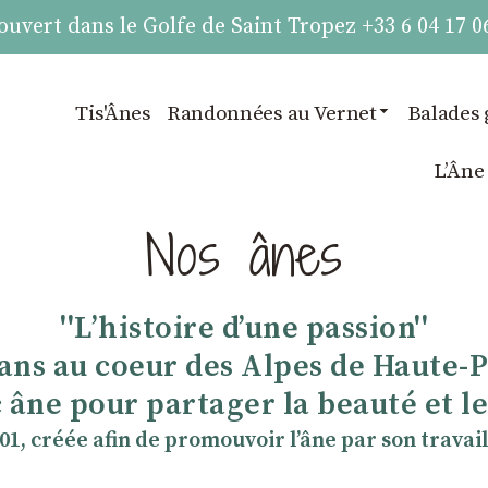
vert dans le Golfe de Saint Tropez +33 6 04 17 0
Tis'Ânes
Randonnées au Vernet
Balades 
LʼÂne
Nos ânes
''Lʼhistoire dʼune passion''
 ans au coeur des Alpes de Haute-
 âne pour partager la beauté et les
901, créée afin de promouvoir lʼâne par son travail 