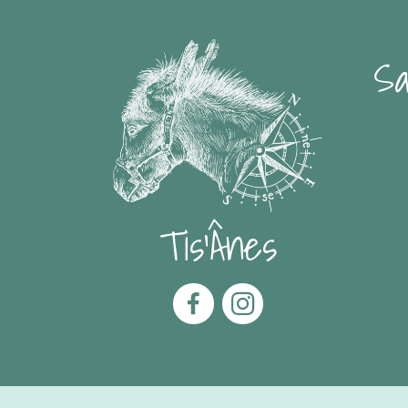
Sa
Tis'Ânes