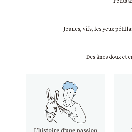
Petits 
Jeunes, vifs, les yeux pétil
Des ânes doux et 
Lʼhistoire dʼune passion