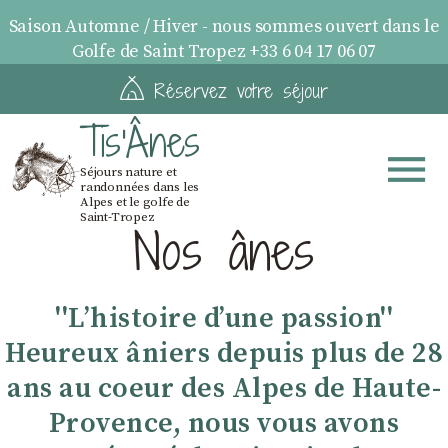
Saison Automne / Hiver - nous sommes ouvert dans le
Golfe de Saint Tropez +33 6 04 17 06 07
Réservez votre séjour
Tis'Ânes
Séjours nature et
randonnées dans les
Alpes et le golfe de
Saint-Tropez
Nos ânes
''Lʼhistoire dʼune passion''
Heureux âniers depuis plus de 28
ans au coeur des Alpes de Haute-
Provence, nous vous avons