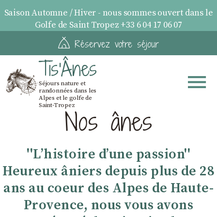
Saison Automne / Hiver - nous sommes ouvert dans le
Golfe de Saint Tropez +33 6 04 17 06 07
Réservez votre séjour
Tis'Ânes
Séjours nature et
randonnées dans les
Alpes et le golfe de
Saint-Tropez
Nos ânes
''Lʼhistoire dʼune passion''
Heureux âniers depuis plus de 28
ans au coeur des Alpes de Haute-
Provence, nous vous avons