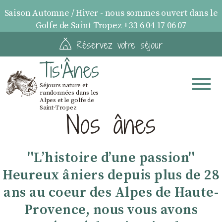
Saison Automne / Hiver - nous sommes ouvert dans le
Golfe de Saint Tropez +33 6 04 17 06 07
Réservez votre séjour
Tis'Ânes
Séjours nature et
randonnées dans les
Alpes et le golfe de
Saint-Tropez
Nos ânes
''Lʼhistoire dʼune passion''
Heureux âniers depuis plus de 28
ans au coeur des Alpes de Haute-
Provence, nous vous avons