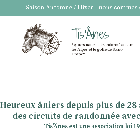
Saison Automne / Hiver - nous sommes ou
Tis'Ânes
Séjours nature et randonnées dans
les Alpes et le golfe de Saint-
Tropez
Heureux âniers depuis plus de 28
des circuits de randonnée avec
TisʼÂnes est une association loi 1