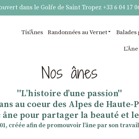
vert dans le Golfe de Saint Tropez +33 6 04 17 0
Tis'Ânes
Randonnées au Vernet
Balades 
LʼÂne
Nos ânes
''Lʼhistoire dʼune passion''
 ans au coeur des Alpes de Haute-
 âne pour partager la beauté et les
901, créée afin de promouvoir lʼâne par son travail 