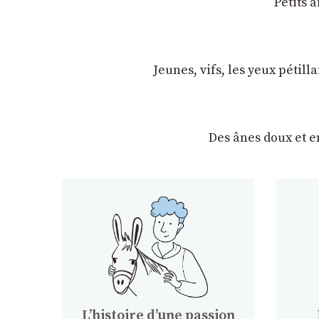
Petits 
Jeunes, vifs, les yeux pétil
Des ânes doux et 
Lʼhistoire dʼune passion