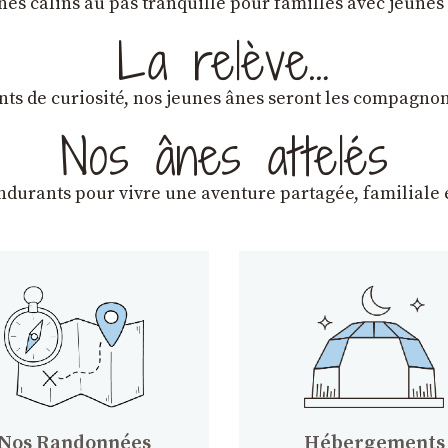
ânes câlins au pas tranquille pour familles avec jeunes
La relève…
lants de curiosité, nos jeunes ânes seront les compagn
Nos ânes attelés
endurants
pour vivre une aventure partagée, familiale e
Nos Randonnées
Hébergements