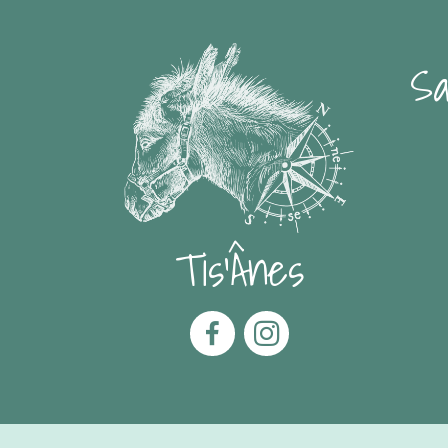
Sa
Tis'Ânes