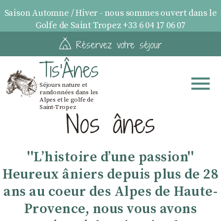
Saison Automne / Hiver - nous sommes ouvert dans le
Golfe de Saint Tropez +33 6 04 17 06 07
Réservez votre séjour
Tis'Ânes
Séjours nature et
randonnées dans les
Alpes et le golfe de
Saint-Tropez
Nos ânes
''Lʼhistoire dʼune passion''
Heureux âniers depuis plus de 28
ans au coeur des Alpes de Haute-
Provence, nous vous avons