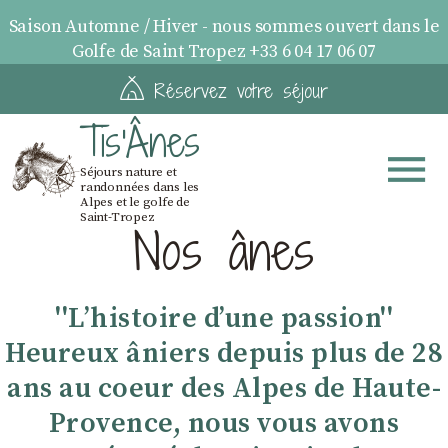
Saison Automne / Hiver - nous sommes ouvert dans le
Golfe de Saint Tropez +33 6 04 17 06 07
Réservez votre séjour
Tis'Ânes
Séjours nature et
randonnées dans les
Alpes et le golfe de
Saint-Tropez
Nos ânes
''Lʼhistoire dʼune passion''
Heureux âniers depuis plus de 28
ans au coeur des Alpes de Haute-
Provence, nous vous avons