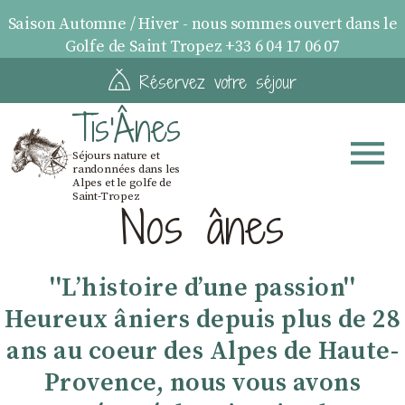
Saison Automne / Hiver - nous sommes ouvert dans le
Golfe de Saint Tropez +33 6 04 17 06 07
Réservez votre séjour
Tis'Ânes
Séjours nature et
randonnées dans les
Alpes et le golfe de
Saint-Tropez
Nos ânes
''Lʼhistoire dʼune passion''
Heureux âniers depuis plus de 28
ans au coeur des Alpes de Haute-
Provence, nous vous avons