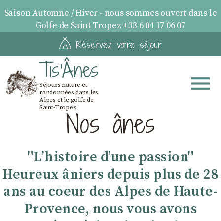
Saison Automne / Hiver - nous sommes ouvert dans le
Golfe de Saint Tropez +33 6 04 17 06 07
Réservez votre séjour
Tis'Ânes
Séjours nature et
randonnées dans les
Alpes et le golfe de
Saint-Tropez
Nos ânes
''Lʼhistoire dʼune passion''
Heureux âniers depuis plus de 28
ans au coeur des Alpes de Haute-
Provence, nous vous avons