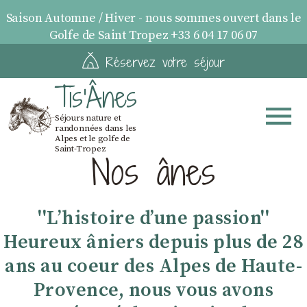
Saison Automne / Hiver - nous sommes ouvert dans le
Golfe de Saint Tropez +33 6 04 17 06 07
Réservez votre séjour
Tis'Ânes
Séjours nature et
randonnées dans les
Alpes et le golfe de
Saint-Tropez
Nos ânes
''Lʼhistoire dʼune passion''
Heureux âniers depuis plus de 28
ans au coeur des Alpes de Haute-
Provence, nous vous avons