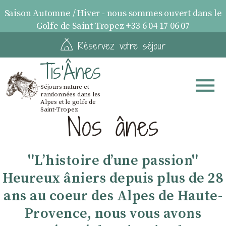
Saison Automne / Hiver - nous sommes ouvert dans le
Golfe de Saint Tropez +33 6 04 17 06 07
Réservez votre séjour
Tis'Ânes
Séjours nature et
randonnées dans les
Alpes et le golfe de
Saint-Tropez
Nos ânes
''Lʼhistoire dʼune passion''
Heureux âniers depuis plus de 28
ans au coeur des Alpes de Haute-
Provence, nous vous avons