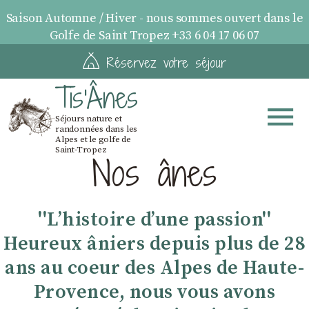
Saison Automne / Hiver - nous sommes ouvert dans le
Golfe de Saint Tropez +33 6 04 17 06 07
Réservez votre séjour
Tis'Ânes
Séjours nature et
randonnées dans les
Alpes et le golfe de
Saint-Tropez
Nos ânes
''Lʼhistoire dʼune passion''
Heureux âniers depuis plus de 28
ans au coeur des Alpes de Haute-
Provence, nous vous avons