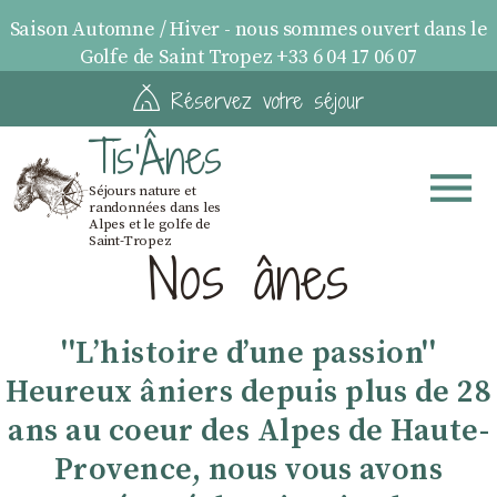
Saison Automne / Hiver - nous sommes ouvert dans le
Golfe de Saint Tropez +33 6 04 17 06 07
Réservez votre séjour
Tis'Ânes
Séjours nature et
randonnées dans les
Alpes et le golfe de
Saint-Tropez
Nos ânes
''Lʼhistoire dʼune passion''
Heureux âniers depuis plus de 28
ans au coeur des Alpes de Haute-
Provence, nous vous avons